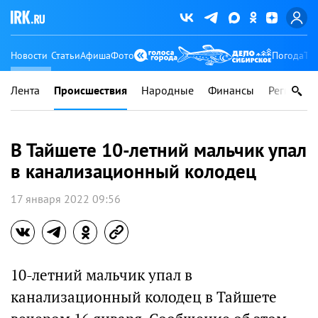
Новости
Статьи
Афиша
Фото
Погода
Ту
Лента
Происшествия
Народные
Финансы
Регионы
В Тайшете 10-летний мальчик упал
в канализационный колодец
17 января 2022 09:56
10-летний мальчик упал в
канализационный колодец в Тайшете