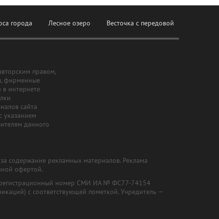
оса города
Лесное озеро
Весточка с передовой
авторским правом,
ы, фирменные
а в интернете
ылки
риалов сайта
с указанием
шителям данного
и за содержание рекламных материалов. Реклама
чной офертой.
") (регистрационный номер СМИ ИА № ФС77-74154
никаций) с соответствующей пометкой. Учредитель —