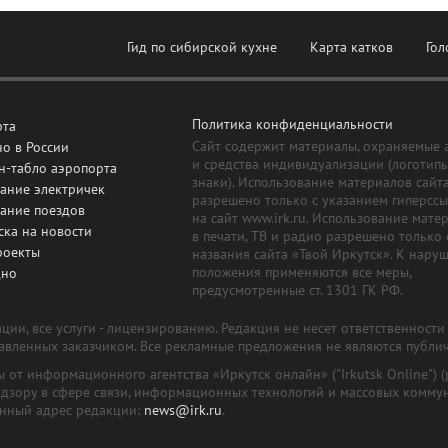
Гид по сибирской кухне
Карта катков
Гол
Политика конфиденциальности
рта
Сайт содержит материалы, охраняемые 
о в России
и средства индивидуализации (логотип
н-табло аэропорта
знаки). Использование материалов сайт
ание электричек
разрешено только с указанием гиперсс
сание поездов
на сайт www.irk.ru. Использование мате
ска на новости
в печати, ТВ и радио разрешено только 
роекты
названия сайта «Твой Иркутск». К нару
положения применяются все меры,
дно
предусмотренные ст. 1301 ГК РФ.
ии, все услуги - лицензированию. Редакция не несет ответственност
тавленных заказчиком. Все рекламные предложения не являются публи
лы от информационного агентства «Иркутск онлайн» ("Irkutsk Online
надзору в сфере связи, информационных технологий и массовых комму
онный адрес редакции:
news@irk.ru
.