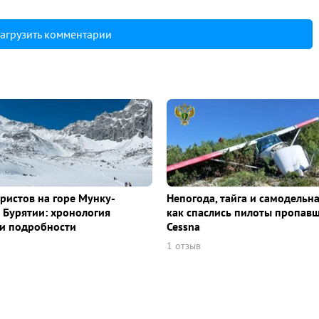
агрузить комментарии
уристов на горе Мунку-
Непогода, тайга и самодельна
 Бурятии: хронология
как спаслись пилоты пропав
и подробности
Cessna
1 отзыв