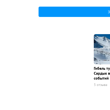
З
Гибель т
Сардык в
событий 
3 отзыва