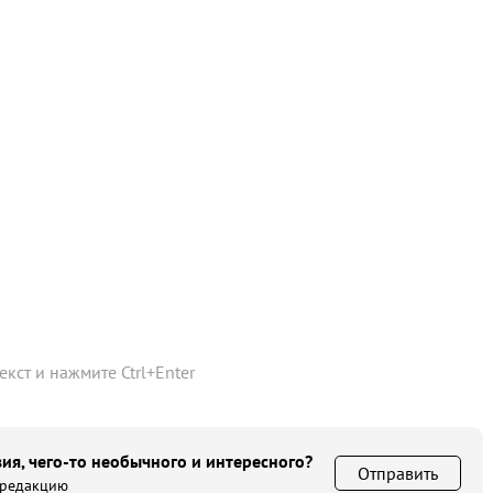
текст и нажмите
Ctrl
+
Enter
ия, чего-то необычного и интересного?
Отправить
 редакцию