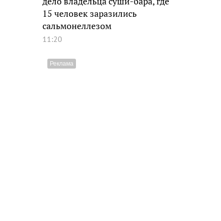
дело владельца суши-бара, где
15 человек заразились
сальмонеллезом
11:20