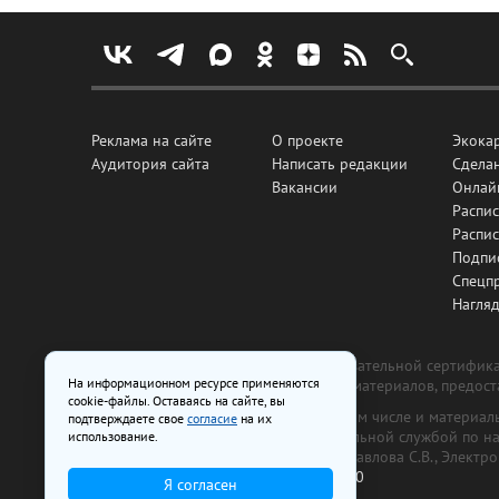
Реклама на сайте
О проекте
Экока
Аудитория сайта
Написать редакции
Сделан
Вакансии
Онлай
Распис
Распи
Подпи
Спецп
Нагля
Все рекламные товары подлежат обязательной сертификац
На информационном ресурсе применяются
изготовлена и размещена на основе материалов, предос
cookie-файлы. Оставаясь на сайте, вы
На сайте www.irk.ru размещаются в том числе и материа
подтверждаете свое
согласие
на их
от 29 октября 2018 г., выдан Федеральной службой по 
использование.
ООО «Ирк.ру». Главный редактор — Павлова С.В., Электр
Телефон редакции:
+7 (3952) 48-88-50
Я согласен