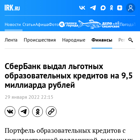
Новости
Статьи
Афиша
Фото
Погода
Ту
Лента
Происшествия
Народные
Финансы
Регионы
СберБанк выдал льготных
образовательных кредитов на 9,5
миллиарда рублей
29 января 2022 22:15
Портфель образовательных кредитов с