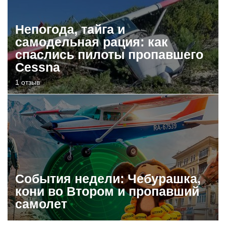
Непогода, тайга и
самодельная рация: как
спаслись пилоты пропавшего
Cessna
1 отзыв
События недели: Чебурашка,
кони во Втором и пропавший
самолет