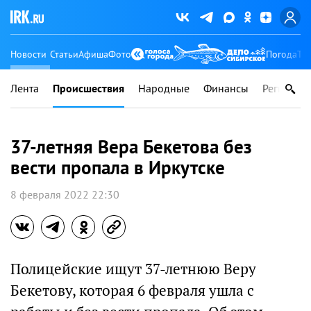
Новости
Статьи
Афиша
Фото
Погода
Ту
Лента
Происшествия
Народные
Финансы
Регионы
37-летняя Вера Бекетова без
вести пропала в Иркутске
8 февраля 2022 22:30
Полицейские ищут 37-летнюю Веру
Бекетову, которая 6 февраля ушла с