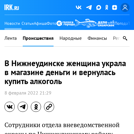
Новости
Статьи
Афиша
Фото
Погода
Ту
Лента
Происшествия
Народные
Финансы
Регионы
В Нижнеудинске женщина украла
в магазине деньги и вернулась
купить алкоголь
8 февраля 2022 21:29
Сотрудники отдела вневедомственной