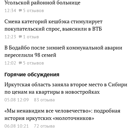
Усольской районной больнице
12:34
5 отзывов
Смена категорий кешбэка стимулирует
покупательский спрос, выяснили в ВТБ
12:23
1 отзыв
В Бодайбо после зимней коммунальной аварии
переселили 98 семей
12:02
5 отзывов
Горячие обсуждения
Иркутская область заняла второе место в Сибири
по ценам на квартиры в новостройках
05.08 12:09
83 отзыва
«Мы ненавидим все человечество»: подробная
история иркутских «молоточников»
06.08 10:21
72 отзыва