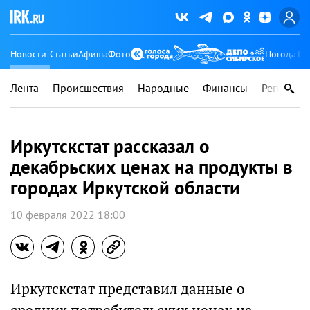
Новости
Статьи
Афиша
Фото
Погода
Ту
Лента
Происшествия
Народные
Финансы
Регионы
Иркутскстат рассказал о
декабрьских ценах на продукты в
городах Иркутской области
10 февраля 2022 18:00
Иркутскстат представил данные о