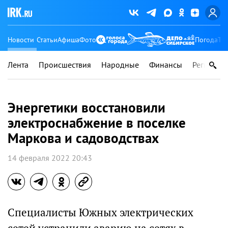
Новости
Статьи
Афиша
Фото
Погода
Ту
Лента
Происшествия
Народные
Финансы
Регионы
Энергетики восстановили
электроснабжение в поселке
Маркова и садоводствах
14 февраля 2022 20:43
Специалисты Южных электрических