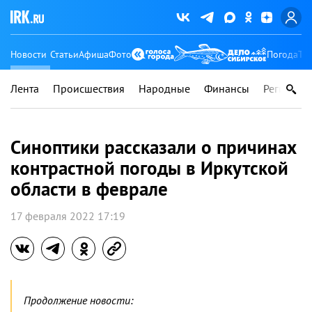
Новости
Статьи
Афиша
Фото
Погода
Ту
Лента
Происшествия
Народные
Финансы
Регионы
Синоптики рассказали о причинах
контрастной погоды в Иркутской
области в феврале
17 февраля 2022 17:19
Продолжение новости: