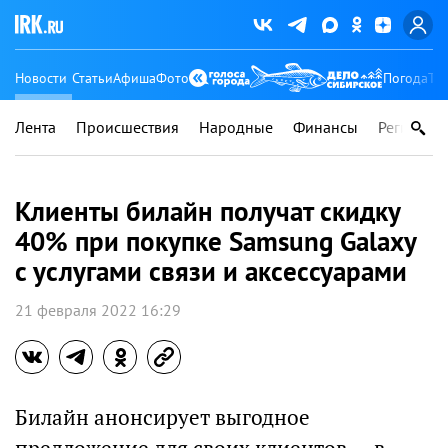
Новости
Статьи
Афиша
Фото
Погода
Ту
Лента
Происшествия
Народные
Финансы
Регионы
Клиенты билайн получат скидку
40% при покупке Samsung Galaxy
с услугами связи и аксессуарами
21 февраля 2022 16:29
Билайн анонсирует выгодное