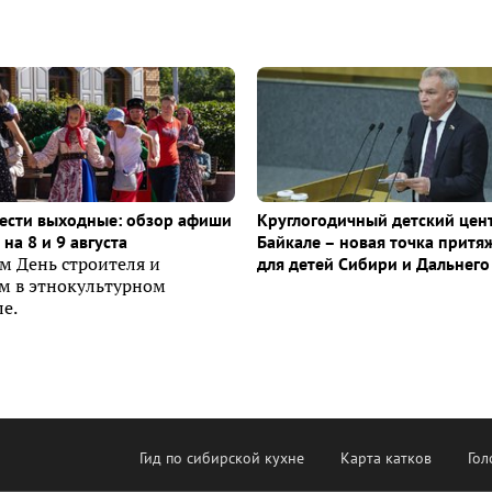
ести выходные: обзор афиши
Круглогодичный детский цен
на 8 и 9 августа
Байкале – новая точка притя
м День строителя и
для детей Сибири и Дальнего
ем в этнокультурном
е.
Гид по сибирской кухне
Карта катков
Гол