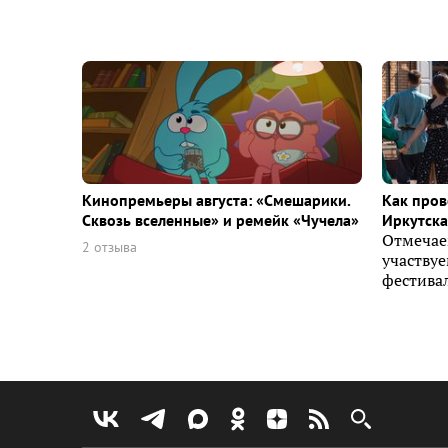
Кинопремьеры августа: «Смешарики.
Как пров
Сквозь вселенные» и ремейк «Чучела»
Иркутска 
Отмечае
2 отзыва
участву
фестивал