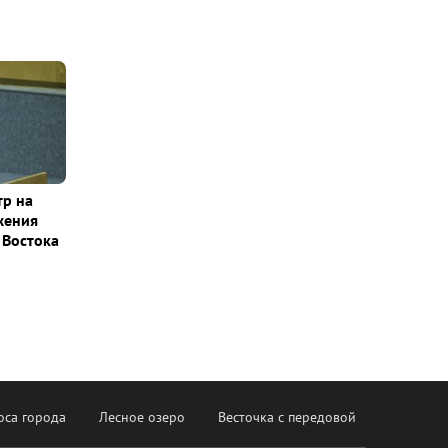
тр на
жения
 Востока
оса города
Лесное озеро
Весточка с передовой