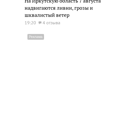
На Иркутскую область 7 августа
надвигаются ливни, грозы и
шквалистый ветер
19:20
4 отзыва