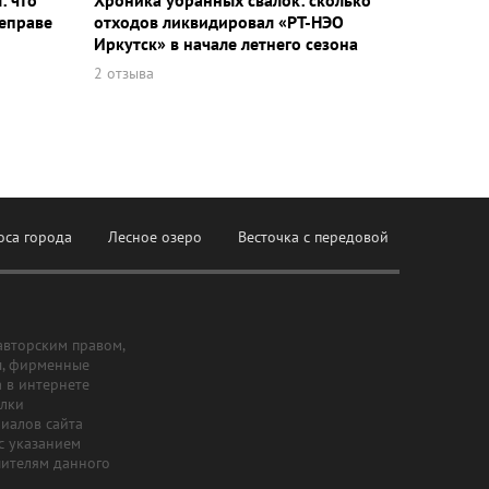
: что
Хроника убранных свалок: сколько
еправе
отходов ликвидировал «РТ-НЭО
Иркутск» в начале летнего сезона
2 отзыва
оса города
Лесное озеро
Весточка с передовой
авторским правом,
ы, фирменные
а в интернете
ылки
риалов сайта
с указанием
шителям данного