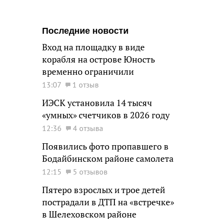
Последние новости
Вход на площадку в виде
корабля на острове Юность
временно ограничили
13:07
1 отзыв
ИЭСК установила 14 тысяч
«умных» счетчиков в 2026 году
12:36
4 отзыва
Появились фото пропавшего в
Бодайбинском районе самолета
12:15
5 отзывов
Пятеро взрослых и трое детей
пострадали в ДТП на «встречке»
в Шелеховском районе