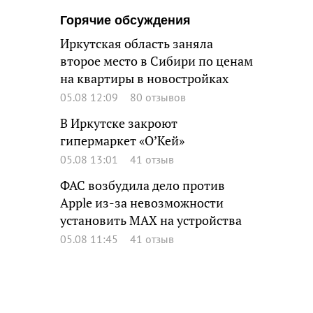
Горячие обсуждения
Иркутская область заняла
второе место в Сибири по ценам
на квартиры в новостройках
05.08 12:09
80 отзывов
В Иркутске закроют
гипермаркет «О’Кей»
05.08 13:01
41 отзыв
ФАС возбудила дело против
Apple из-за невозможности
установить MAX на устройства
05.08 11:45
41 отзыв