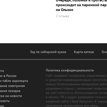
Очереди, поломки и протесты
происходит на паромной пер
на Ольхон
2 отзыва
Гид по сибирской кухне
Карта катков
Гол
Политика конфиденциальности
рта
Сайт содержит материалы, охраняемые 
о в России
и средства индивидуализации (логотип
н-табло аэропорта
знаки). Использование материалов сайт
ание электричек
разрешено только с указанием гиперсс
сание поездов
на сайт www.irk.ru. Использование мате
ска на новости
в печати, ТВ и радио разрешено только 
роекты
названия сайта «Твой Иркутск». К нару
положения применяются все меры,
дно