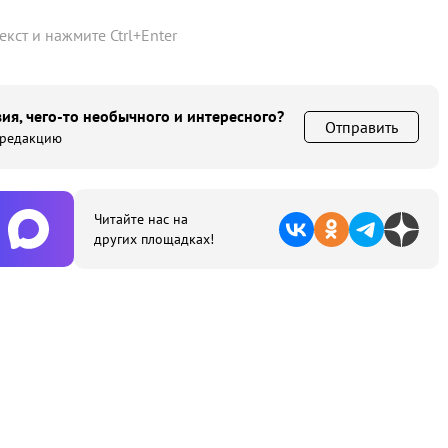
текст и нажмите
Ctrl
+
Enter
ия, чего-то необычного и интересного?
Отправить
 редакцию
Читайте нас на
других площадках!