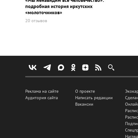
«Мы ненавидим все человечество»:
подробная история иркутских
«молоточников»
20 отзывов
Реклама на сайте
О проекте
Экока
Аудитория сайта
Написать редакции
Сделан
Вакансии
Онлай
Распис
Распи
Подпи
Спецп
Нагля