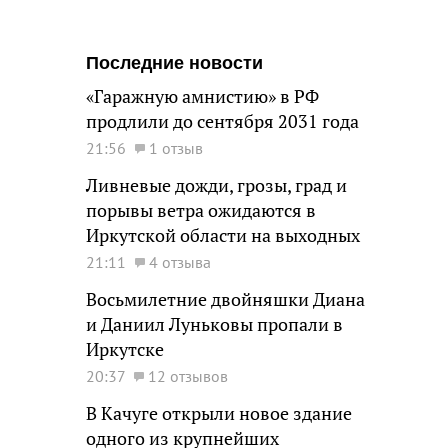
Последние новости
«Гаражную амнистию» в РФ
продлили до сентября 2031 года
21:56
1 отзыв
Ливневые дожди, грозы, град и
порывы ветра ожидаются в
Иркутской области на выходных
21:11
4 отзыва
Восьмилетние двойняшки Диана
и Даниил Луньковы пропали в
Иркутске
20:37
12 отзывов
В Качуге открыли новое здание
одного из крупнейших