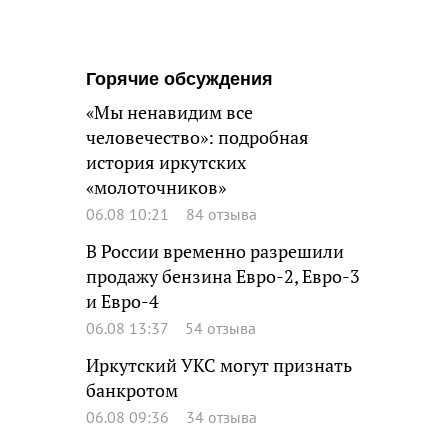
Горячие обсуждения
«Мы ненавидим все
человечество»: подробная
история иркутских
«молоточников»
06.08 10:21
84 отзыва
В России временно разрешили
продажу бензина Евро-2, Евро-3
и Евро-4
06.08 13:37
54 отзыва
Иркутский УКС могут признать
банкротом
06.08 09:36
34 отзыва