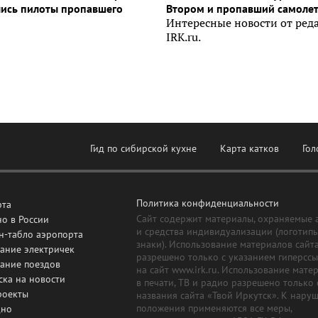
лись пилоты пропавшего
Втором и пропавший самоле
Интересные новости от ред
IRK.ru.
Гид по сибирской кухне
Карта катков
Гол
Политика конфиденциальности
рта
Сайт содержит материалы, охраняемые 
о в России
и средства индивидуализации (логотип
н-табло аэропорта
знаки). Использование материалов сайт
ание электричек
разрешено только с указанием гиперсс
сание поездов
на сайт www.irk.ru. Использование мате
ска на новости
в печати, ТВ и радио разрешено только 
роекты
названия сайта «Твой Иркутск». К нару
положения применяются все меры,
дно