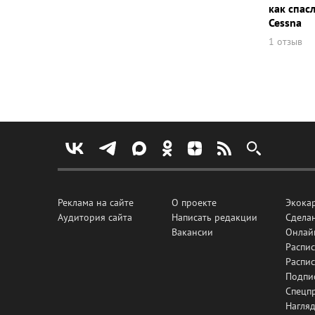
как спас
Cessna
1 отзыв
Реклама на сайте
О проекте
Экока
Аудитория сайта
Написать редакции
Сделан
Вакансии
Онлай
Распис
Распи
Подпи
Спецп
Нагля