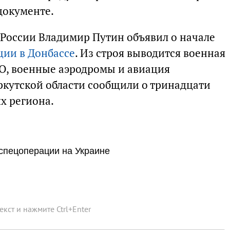
документе.
 России Владимир Путин объявил о начале
ции в Донбассе
. Из строя выводится военная
О, военные аэродромы и авиация
ркутской области сообщили о тринадцати
х региона.
спецоперации на Украине
текст и нажмите
Ctrl
+
Enter