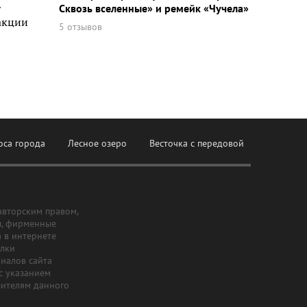
т
Сквозь вселенные» и ремейк «Чучела»
акции
5 отзывов
оса города
Лесное озеро
Весточка с передовой
авторским правом,
ы, фирменные
а в интернете
ылки
риалов сайта
с указанием
шителям данного