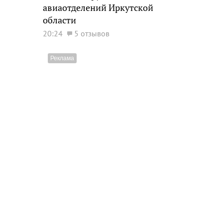
авиаотделений Иркутской
области
20:24
5 отзывов