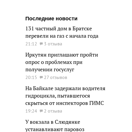
Последние новости
131 частный дом в Братске
перевели на газ с начала года
21:12
3 отзыва
Иркутян приглашают пройти
опрос о проблемах при
получении госуслуг
20:15
27 отзывов
На Байкале задержали водителя
гидроцикла, пытавшегося
скрыться от инспекторов ГИМС
19:24
2 отзыва
У вокзала в Слюдянке
устанавливают паровоз