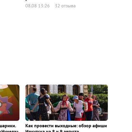
08.08 13:26
32 отзыва
шарики.
Как провести выходные: обзор афиши
«Чучела»
Иркутска на 8 и 9 августа