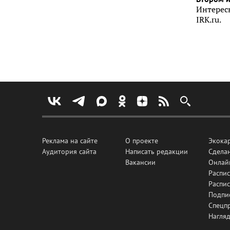
Интерес
IRK.ru.
Реклама на сайте
О проекте
Экока
Аудитория сайта
Написать редакции
Сделан
Вакансии
Онлай
Распис
Распи
Подпи
Спецп
Нагля