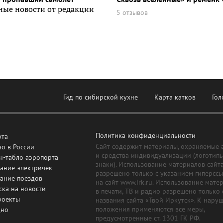
ные новости от редакции
5 отзывов
Гид по сибирской кухне
Карта катков
Гол
Политика конфиденциальности
рта
Сайт содержит материалы, охраняемые 
о в России
и средства индивидуализации (логотип
н-табло аэропорта
знаки). Использование материалов сайт
ание электричек
разрешено только с указанием гиперсс
сание поездов
на сайт www.irk.ru. Использование мате
ска на новости
в печати, ТВ и радио разрешено только 
роекты
названия сайта «Твой Иркутск». К нару
положения применяются все меры,
дно
предусмотренные ст. 1301 ГК РФ.