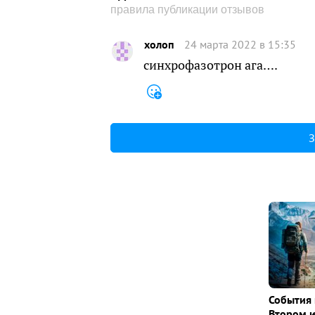
правила публикации отзывов
холоп
24 марта 2022 в 15:35
синхрофазотрон ага….
З
События 
Втором 