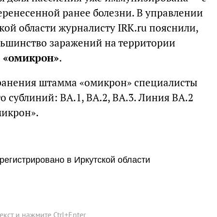
ренесенной ранее болезни. В управлении
ой области журналисту IRK.ru пояснили,
льшинство заражений на территории
 «омикрон»
.
транения штамма «омикрон» специалисты
о сублиний: BA.1, BA.2, BA.3. Линия ВА.2
микрон».
регистрировано в Иркутской области
текст и нажмите
Ctrl
+
Enter