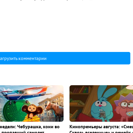
агрузить комментарии
недели: Чебурашка, кони во
Кинопремьеры августа: «Сме
и пропавший самолет
Сквозь вселенные» и ремейк 