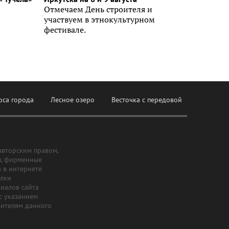
Отмечаем День строителя и
участвуем в этнокультурном
фестивале.
оса города
Лесное озеро
Весточка с передовой
авторским правом,
ы, фирменные
а в интернете
ылки
риалов сайта
с указанием
шителям данного