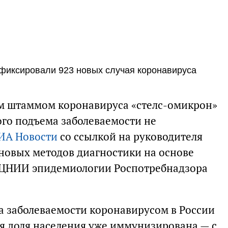
зафиксировали 923 новых случая коронавируса
м штаммом коронавируса «стелс-омикрон»
кого подъема заболеваемости не
ИА Новости
со ссылкой на руководителя
новых методов диагностики на основе
 ЦНИИ эпидемиологии Роспотребнадзора
а заболеваемости коронавирусом в России
ая доля населения уже иммунизирована — с