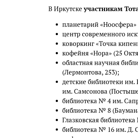
В Иркутске
участникам Тот
планетарий «Ноосфера» 
центр современного иску
коворкинг «Точка кипени
кофейня «Нора» (25 Октяб
областная научная библ
(Лермонтова, 253);
детские библиотеки им.
им. Самсонова (Постышев
библиотека № 4 им. Сапр
библиотека № 8 (Баумана
Глазковская библиотека 
библиотека № 16 им. Д. 