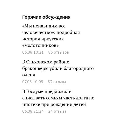
Горячие обсуждения
«Мы ненавидим все
человечество»: подробная
история иркутских
«молоточников»
06.08 10:21
86 отзывов
В Ольхонском районе
браконьеры убили благородного
оленя
07.08 10:09
33 отзыва
В Госдуме предложили
списывать семьям часть долга по
ипотеке при рождении детей
06.08 21:24
24 отзыва