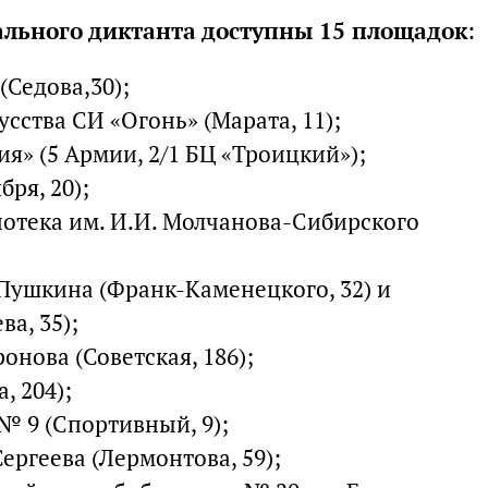
ального диктанта доступны 15 площадок
:
(Седова,30);
сства СИ «Огонь» (Марата, 11);
я» (5 Армии, 2/1 БЦ «Троицкий»);
ря, 20);
иотека им. И.И. Молчанова-Сибирского
 Пушкина (Франк-Каменецкого, 32) и
а, 35);
онова (Советская, 186);
, 204);
№ 9 (Спортивный, 9);
Сергеева (Лермонтова, 59);