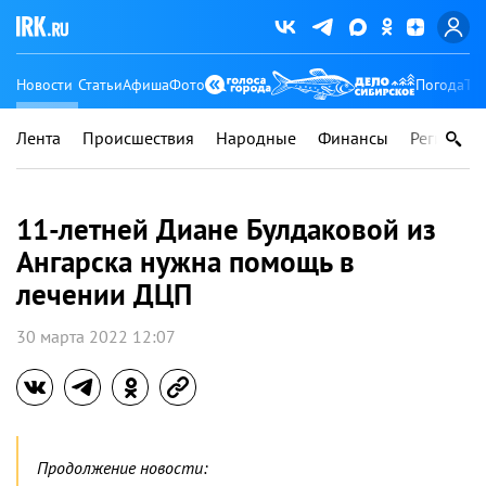
Новости
Статьи
Афиша
Фото
Погода
Ту
Лента
Происшествия
Народные
Финансы
Регионы
11-летней Диане Булдаковой из
Ангарска нужна помощь в
лечении ДЦП
30 марта 2022 12:07
Продолжение новости: