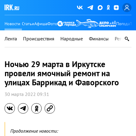
Новости
Статьи
Афиша
Фото
Погода
Ту
Лента
Происшествия
Народные
Финансы
Регионы
Ночью 29 марта в Иркутске
провели ямочный ремонт на
улицах Баррикад и Фаворского
30 марта 2022 09:31
Продолжение новости: