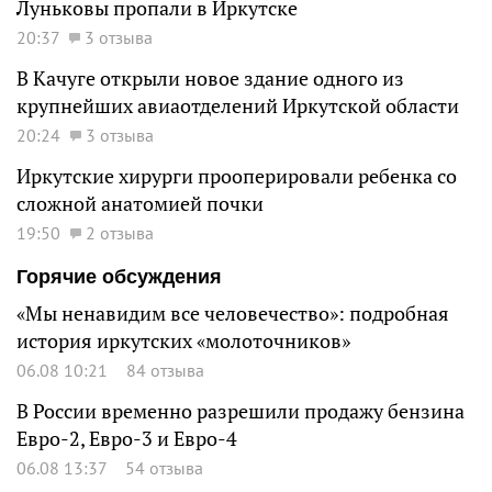
Луньковы пропали в Иркутске
20:37
3 отзыва
В Качуге открыли новое здание одного из
крупнейших авиаотделений Иркутской области
20:24
3 отзыва
Иркутские хирурги прооперировали ребенка со
сложной анатомией почки
19:50
2 отзыва
Горячие обсуждения
«Мы ненавидим все человечество»: подробная
история иркутских «молоточников»
06.08 10:21
84 отзыва
В России временно разрешили продажу бензина
Евро-2, Евро-3 и Евро-4
06.08 13:37
54 отзыва