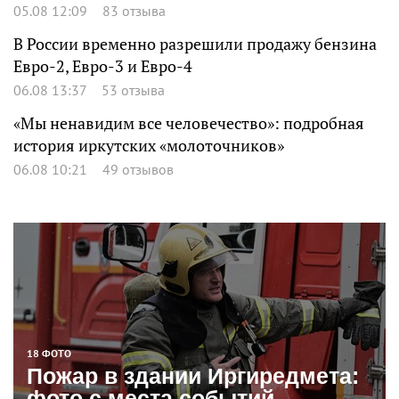
05.08 12:09
83 отзыва
В России временно разрешили продажу бензина
Евро-2, Евро-3 и Евро-4
06.08 13:37
53 отзыва
«Мы ненавидим все человечество»: подробная
история иркутских «молоточников»
06.08 10:21
49 отзывов
18 ФОТО
Пожар в здании Иргиредмета:
фото с места событий