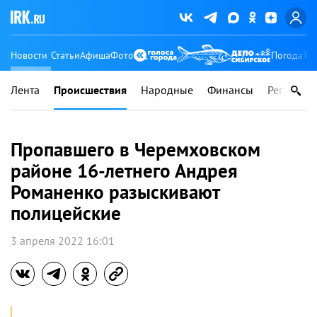
Новости
Статьи
Афиша
Фото
Погода
Ту
Лента
Происшествия
Народные
Финансы
Регионы
Пропавшего в Черемховском
районе 16-летнего Андрея
Романенко разыскивают
полицейские
3 апреля 2022 16:01