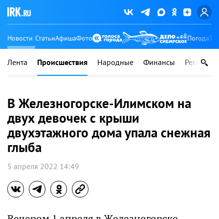
Новости
Статьи
Афиша
Фото
Погода
Ту
Лента
Происшествия
Народные
Финансы
Регионы
В Железногорске-Илимском на
двух девочек с крыши
двухэтажного дома упала снежная
глыба
5 апреля 2022 14:49
Вечером 1 апреля в Железногорске-