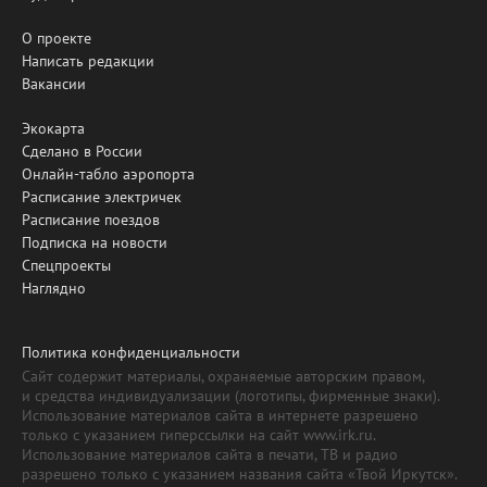
О проекте
Написать редакции
Вакансии
Экокарта
Сделано в России
Онлайн-табло аэропорта
Расписание электричек
Расписание поездов
Подписка на новости
Спецпроекты
Наглядно
Политика конфиденциальности
Сайт содержит материалы, охраняемые авторским правом,
и средства индивидуализации (логотипы, фирменные знаки).
Использование материалов сайта в интернете разрешено
только с указанием гиперссылки на сайт www.irk.ru.
Использование материалов сайта в печати, ТВ и радио
разрешено только с указанием названия сайта «Твой Иркутск».