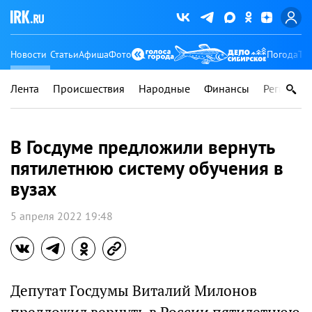
Новости
Статьи
Афиша
Фото
Погода
Ту
Лента
Происшествия
Народные
Финансы
Регионы
В Госдуме предложили вернуть
пятилетнюю систему обучения в
вузах
5 апреля 2022 19:48
Депутат Госдумы Виталий Милонов