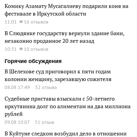
Комику Азамату Мусагалиеву подарили коня на
фестивале в Иркутской области
11:01
16 отзывов
В Слюдянке государству вернули здание бани,
незаконно проданное 20 лет назад
10:31
10 отзывов
Горячие обсуждения
В Шелехове суд приговорил к пяти годам
колонии женщину, зарезавшую сожителя
08.08 17:49
52 отзыва
Судебные приставы взыскали с 50-летнего
иркутянина долг по алиментам на два миллиона
рублей
09.08 10:07
51 отзыв
В Куйтуне следком возбудил дело в отношении