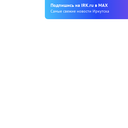
Подпишиcь на IRK.ru в MAX
Cамые свежие новости Иркутска