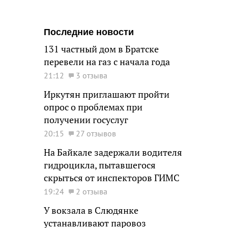
Последние новости
131 частный дом в Братске
перевели на газ с начала года
21:12
3 отзыва
Иркутян приглашают пройти
опрос о проблемах при
получении госуслуг
20:15
27 отзывов
На Байкале задержали водителя
гидроцикла, пытавшегося
скрыться от инспекторов ГИМС
19:24
2 отзыва
У вокзала в Слюдянке
устанавливают паровоз