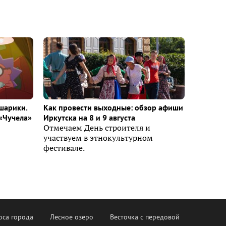
шарики.
Как провести выходные: обзор афиши
«Чучела»
Иркутска на 8 и 9 августа
Отмечаем День строителя и
участвуем в этнокультурном
фестивале.
оса города
Лесное озеро
Весточка с передовой