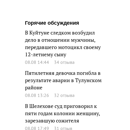
Горячие обсуждения
В Куйтуне следком возбудил
дело в отношении мужчины,
передавшего мотоцикл своему
12-летнему сыну
08.08 14:44
34 отзыва
Пятилетняя девочка погибла в
результате аварии в Тулунском
районе
08.08 13:26
32 отзыва
В Шелехове суд приговорил к
пяти годам колонии женщину,
зарезавшую сожителя
08.08 17:49
31 отзыв