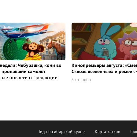
недели: Чебурашка, кони во
Кинопремьеры августа: «Сме
и пропавший самолет
Сквозь вселенные» и ремейк 
ные новости от редакции
5 отзывов
Гид по сибирской кухне
Карта катков
Гол