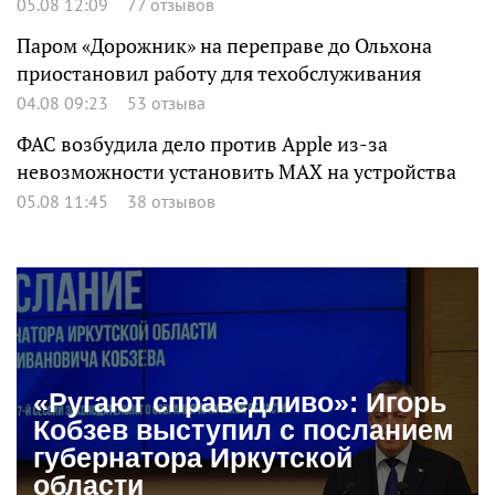
05.08 12:09
77 отзывов
Паром «Дорожник» на переправе до Ольхона
приостановил работу для техобслуживания
04.08 09:23
53 отзыва
ФАС возбудила дело против Apple из-за
невозможности установить MAX на устройства
05.08 11:45
38 отзывов
«Ругают справедливо»: Игорь
Кобзев выступил с посланием
губернатора Иркутской
области