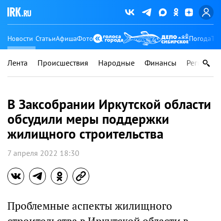
Новости
Статьи
Афиша
Фото
Погода
Ту
Лента
Происшествия
Народные
Финансы
Регионы
В Заксобрании Иркутской области
обсудили меры поддержки
жилищного строительства
7 апреля 2022 18:30
Проблемные аспекты жилищного