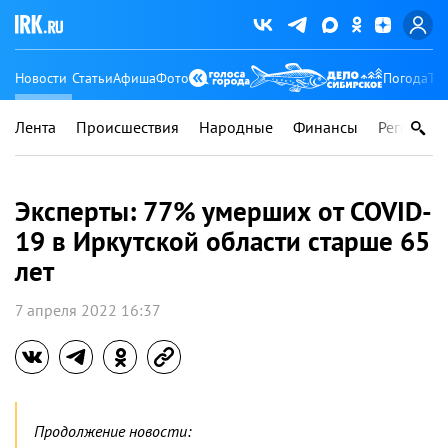
Новости
Статьи
Афиша
Фото
Погода
Ту
Лента
Происшествия
Народные
Финансы
Регионы
Эксперты: 77% умерших от COVID-
19 в Иркутской области старше 65
лет
7 апреля 2022 16:37
Продолжение новости: