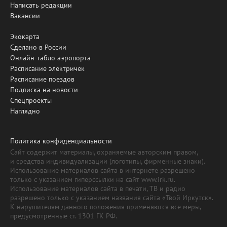
Написать редакции
Вакансии
Экокарта
Сделано в России
Онлайн-табло аэропорта
Расписание электричек
Расписание поездов
Подписка на новости
Спецпроекты
Наглядно
Политика конфиденциальности
Сайт содержит материалы, охраняемые авторским правом,
и средства индивидуализации (логотипы, фирменные знаки).
Использование материалов сайта в интернете разрешено
только с указанием гиперссылки на сайт www.irk.ru.
Использование материалов сайта в печати, ТВ и радио
разрешено только с указанием названия сайта «Твой Иркутск».
К нарушителям данного положения применяются все меры,
предусмотренные ст. 1301 ГК РФ.