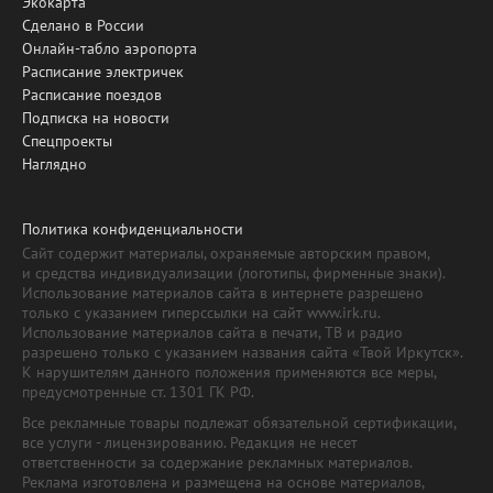
Экокарта
Сделано в России
Онлайн-табло аэропорта
Расписание электричек
Расписание поездов
Подписка на новости
Спецпроекты
Наглядно
Политика конфиденциальности
Сайт содержит материалы, охраняемые авторским правом,
и средства индивидуализации (логотипы, фирменные знаки).
Использование материалов сайта в интернете разрешено
только с указанием гиперссылки на сайт www.irk.ru.
Использование материалов сайта в печати, ТВ и радио
разрешено только с указанием названия сайта «Твой Иркутск».
К нарушителям данного положения применяются все меры,
предусмотренные ст. 1301 ГК РФ.
Все рекламные товары подлежат обязательной сертификации,
все услуги - лицензированию. Редакция не несет
ответственности за содержание рекламных материалов.
Реклама изготовлена и размещена на основе материалов,