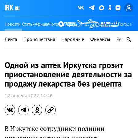
Новости
Статьи
Афиша
Фото
Погода
Ту
Лента
Происшествия
Народные
Финансы
Регионы
Одной из аптек Иркутска грозит
приостановление деятельности за
продажу лекарства без рецепта
12 апреля 2022 14:46
В Иркутске сотрудники полиции