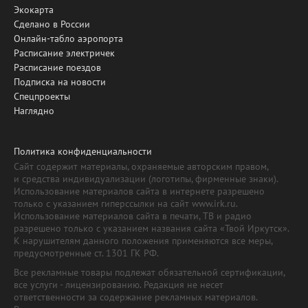
Экокарта
Сделано в России
Онлайн-табло аэропорта
Расписание электричек
Расписание поездов
Подписка на новости
Спецпроекты
Наглядно
Политика конфиденциальности
Сайт содержит материалы, охраняемые авторским правом,
и средства индивидуализации (логотипы, фирменные знаки).
Использование материалов сайта в интернете разрешено
только с указанием гиперссылки на сайт www.irk.ru.
Использование материалов сайта в печати, ТВ и радио
разрешено только с указанием названия сайта «Твой Иркутск».
К нарушителям данного положения применяются все меры,
предусмотренные ст. 1301 ГК РФ.
Все рекламные товары подлежат обязательной сертификации,
все услуги - лицензированию. Редакция не несет
ответственности за содержание рекламных материалов.