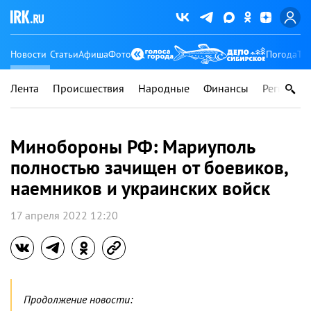
Новости
Статьи
Афиша
Фото
Погода
Ту
Лента
Происшествия
Народные
Финансы
Регионы
Минобороны РФ: Мариуполь
полностью зачищен от боевиков,
наемников и украинских войск
17 апреля 2022 12:20
Продолжение новости: