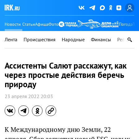
Новости
Статьи
Афиша
Фото
Погода
Ту
Лента
Происшествия
Народные
Финансы
Регионы
Ассистенты Салют расскажут, как
через простые действия беречь
природу
23 апреля 2022 20:03
К Международному дню Земли, 22