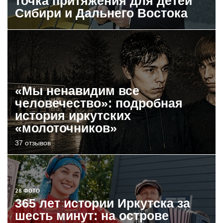
точка притяжения для детей
Сибири и Дальнего Востока
«Мы ненавидим все
человечество»: подробная
история иркутских
«молоточников»
37 отзывов
28 ФОТО
365 лет истории Иркутска за
шесть минут: на острове