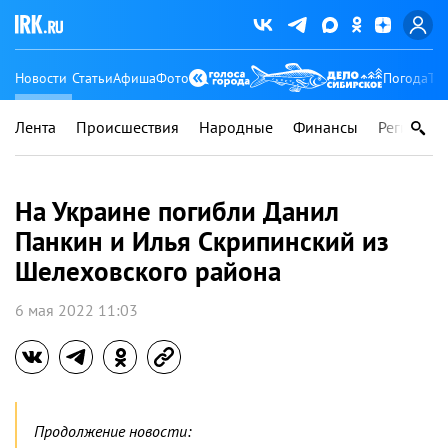
Новости
Статьи
Афиша
Фото
Погода
Ту
Лента
Происшествия
Народные
Финансы
Регионы
На Украине погибли Данил
Панкин и Илья Скрипинский из
Шелеховского района
6 мая 2022 11:03
Продолжение новости: