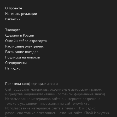
О проекте
Написать редакции
Вакансии
Экокарта
Сделано в России
Онлайн-табло аэропорта
Расписание электричек
Расписание поездов
Подписка на новости
Спецпроекты
Наглядно
Политика конфиденциальности
Сайт содержит материалы, охраняемые авторским правом,
и средства индивидуализации (логотипы, фирменные знаки).
Использование материалов сайта в интернете разрешено
только с указанием гиперссылки на сайт www.irk.ru.
Использование материалов сайта в печати, ТВ и радио
разрешено только с указанием названия сайта «Твой Иркутск».