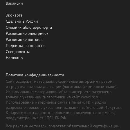
Вакансии
Экокарта
Сделано в России
Онлайн-табло аэропорта
Расписание электричек
Расписание поездов
Подписка на новости
Спецпроекты
Наглядно
Политика конфиденциальности
Сайт содержит материалы, охраняемые авторским правом,
и средства индивидуализации (логотипы, фирменные знаки).
Использование материалов сайта в интернете разрешено
только с указанием гиперссылки на сайт www.irk.ru.
Использование материалов сайта в печати, ТВ и радио
разрешено только с указанием названия сайта «Твой Иркутск».
К нарушителям данного положения применяются все меры,
предусмотренные ст. 1301 ГК РФ.
Все рекламные товары подлежат обязательной сертификации,