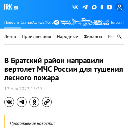
Новости
Статьи
Афиша
Фото
Погода
Ту
Лента
Происшествия
Народные
Финансы
Регионы
В Братский район направили
вертолет МЧС России для тушения
лесного пожара
12 мая 2022 13:39
Продолжение новости: