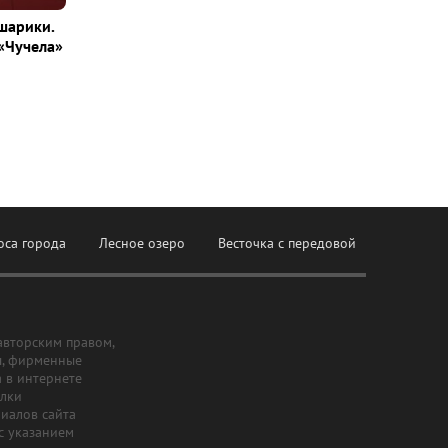
шарики.
«Чучела»
оса города
Лесное озеро
Весточка с передовой
авторским правом,
ы, фирменные
а в интернете
ылки
риалов сайта
с указанием