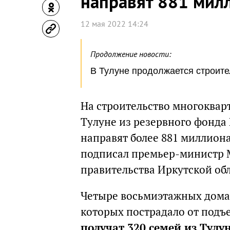
направят 881 мил
12 мая 2022 14:24
Продолжение новости:
В Тулуне продолжается строит
На строительство многоквар
Тулуне из резервного фонда
направят более 881 миллион
подписал премьер-министр 
правительства Иркутской обл
Четыре восьмиэтажных дома 
которых пострадало от подъ
получат 320 семей из Тулу