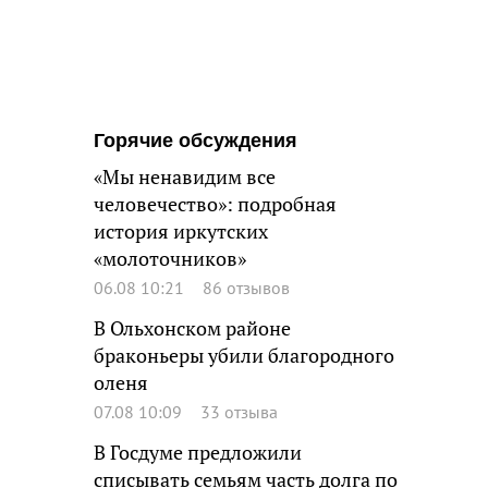
Горячие обсуждения
«Мы ненавидим все
человечество»: подробная
история иркутских
«молоточников»
06.08 10:21
86 отзывов
В Ольхонском районе
браконьеры убили благородного
оленя
07.08 10:09
33 отзыва
В Госдуме предложили
списывать семьям часть долга по