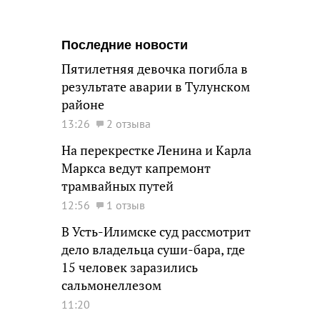
Последние новости
Пятилетняя девочка погибла в
результате аварии в Тулунском
районе
13:26
2 отзыва
На перекрестке Ленина и Карла
Маркса ведут капремонт
трамвайных путей
12:56
1 отзыв
В Усть-Илимске суд рассмотрит
дело владельца суши-бара, где
15 человек заразились
сальмонеллезом
11:20