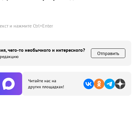
текст и нажмите
Ctrl
+
Enter
ия, чего-то необычного и интересного?
Отправить
 редакцию
Читайте нас на
других площадках!