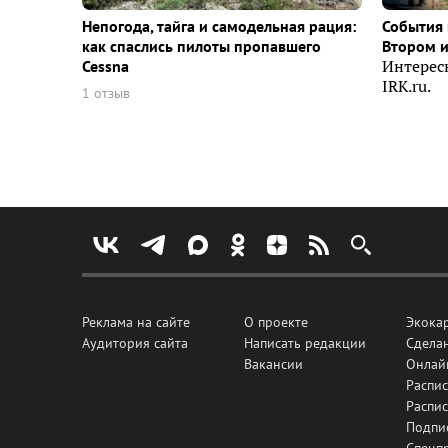
Непогода, тайга и самодельная рация:
События 
как спаслись пилоты пропавшего
Втором 
Cessna
Интерес
IRK.ru.
1 отзыв
Реклама на сайте
О проекте
Экока
Аудитория сайта
Написать редакции
Сделан
Вакансии
Онлай
Распис
Распи
Подпи