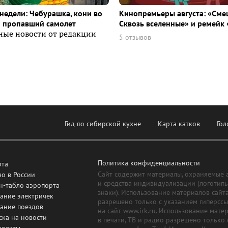
недели: Чебурашка, кони во
Кинопремьеры августа: «Сме
и пропавший самолет
Сквозь вселенные» и ремейк 
ные новости от редакции
5 отзывов
Гид по сибирской кухне
Карта катков
Гол
Политика конфиденциальности
рта
Сайт содержит материалы, охраняемые 
о в России
и средства индивидуализации (логотип
н-табло аэропорта
знаки). Использование материалов сайт
ание электричек
разрешено только с указанием гиперсс
сание поездов
на сайт www.irk.ru. Использование мате
ска на новости
в печати, ТВ и радио разрешено только 