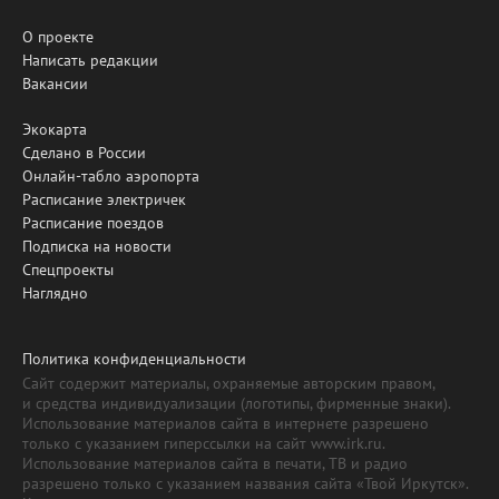
О проекте
Написать редакции
Вакансии
Экокарта
Сделано в России
Онлайн-табло аэропорта
Расписание электричек
Расписание поездов
Подписка на новости
Спецпроекты
Наглядно
Политика конфиденциальности
Сайт содержит материалы, охраняемые авторским правом,
и средства индивидуализации (логотипы, фирменные знаки).
Использование материалов сайта в интернете разрешено
только с указанием гиперссылки на сайт www.irk.ru.
Использование материалов сайта в печати, ТВ и радио
разрешено только с указанием названия сайта «Твой Иркутск».