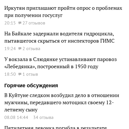
Иркутян приглашают пройти опрос о проблемах
при получении госуслуг
20:15
27 отзывов
На Байкале задержали водителя гидроцикла,
пытавшегося скрыться от инспекторов ГИМС
19:24
2 отзыва
У вокзала в Слюдянке устанавливают паровоз
«Лебедянка», построенный в 1950 году
18:50
1 отзыв
Горячие обсуждения
В Куйтуне следком возбудил дело в отношении
мужчины, передавшего мотоцикл своему 12-
летнему сыну
08.08 14:44
34 отзыва
Пятилетняя девочка погибла в результате