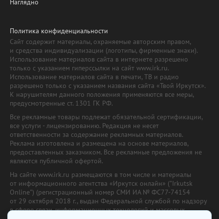
Наглядно
Политика конфиденциальности
Сайт содержит материалы, охраняемые авторским правом,
и средства индивидуализации (логотипы, фирменные знаки).
Использование материалов сайта в интернете разрешено
только с указанием гиперссылки на сайт www.irk.ru.
Использование материалов сайта в печати, ТВ и радио
разрешено только с указанием названия сайта «Твой Иркутск».
К нарушителям данного положения применяются все меры,
предусмотренные ст. 1301 ГК РФ.
Все рекламные товары подлежат обязательной сертификации,
все услуги - лицензированию. Редакция не несет
ответственности за содержание рекламных материалов.
Реклама изготовлена и размещена на основе материалов,
предоставленных заказчиком. Все рекламные предложения не
являются публичной офертой.
На сайте www.irk.ru размещаются в том числе и материалы
от информационного агентства «Иркутск онлайн» ("Irkutsk
Online") (регистрационный номер СМИ ИА № ФС77-74154
от 29 октября 2018 г., выдан Федеральной службой по надзору
в сфере связи, информационных технологий и массовых
коммуникаций) с соответствующей пометкой. Учредитель —