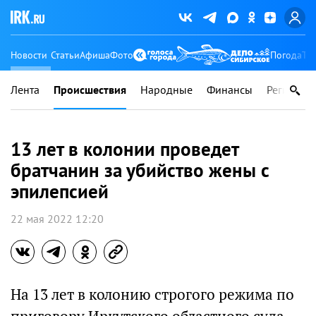
Новости
Статьи
Афиша
Фото
Погода
Ту
Лента
Происшествия
Народные
Финансы
Регионы
13 лет в колонии проведет
братчанин за убийство жены с
эпилепсией
22 мая 2022 12:20
На 13 лет в колонию строгого режима по