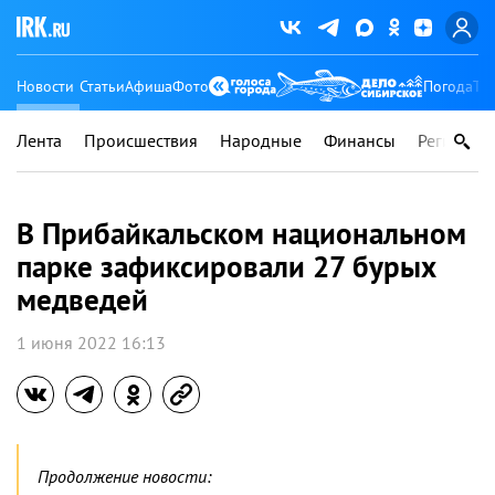
Новости
Статьи
Афиша
Фото
Погода
Ту
Лента
Происшествия
Народные
Финансы
Регионы
В Прибайкальском национальном
парке зафиксировали 27 бурых
медведей
1 июня 2022 16:13
Продолжение новости: