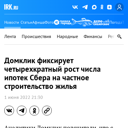
Новости
Статьи
Афиша
Фото
Погода
Ту
Лента
Происшествия
Народные
Финансы
Регионы
Домклик фиксирует
четырехкратный рост числа
ипотек Сбера на частное
строительство жилья
1 июня 2022 21:30
Аналитики Домклик подсчитали, что с