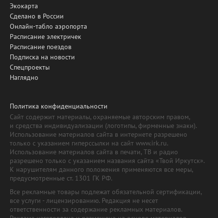
Экокарта
Сделано в России
Онлайн-табло аэропорта
Расписание электричек
Расписание поездов
Подписка на новости
Спецпроекты
Наглядно
Политика конфиденциальности
Сайт содержит материалы, охраняемые авторским правом,
и средства индивидуализации (логотипы, фирменные знаки).
Использование материалов сайта в интернете разрешено
только с указанием гиперссылки на сайт www.irk.ru.
Использование материалов сайта в печати, ТВ и радио
разрешено только с указанием названия сайта «Твой Иркутск».
К нарушителям данного положения применяются все меры,
предусмотренные ст. 1301 ГК РФ.
Все рекламные товары подлежат обязательной сертификации,
все услуги - лицензированию. Редакция не несет
ответственности за содержание рекламных материалов.
Реклама изготовлена и размещена на основе материалов,