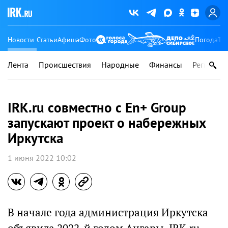
Новости
Статьи
Афиша
Фото
Погода
Ту
Лента
Происшествия
Народные
Финансы
Регионы
IRK.ru совместно с En+ Group
запускают проект о набережных
Иркутска
1 июня 2022 10:02
В начале года администрация Иркутска