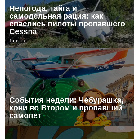
Непогода, тайга и
самодельная рация: как
спаслись пилоты пропавшего
Cessna
1 отзыв
События недели: Чебурашка,
кони во Втором и пропавший
самолет