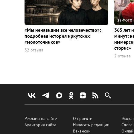
28 ФОТО
«Мы ненавидим все человечество»:
365 лет 
подробная история иркутских
минут: н
«молоточников»
иммерсив
сторис»
32 отзыва
2 отзыва
Реклама на сайте
О проекте
Экока
Аудитория сайта
Написать редакции
Сделан
Вакансии
Онлай