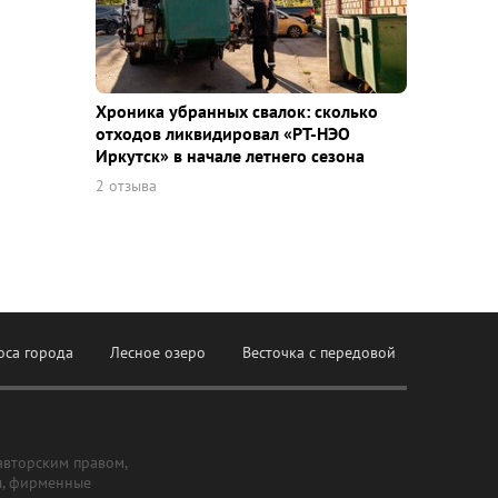
Хроника убранных свалок: сколько
отходов ликвидировал «РТ-НЭО
Иркутск» в начале летнего сезона
2 отзыва
оса города
Лесное озеро
Весточка с передовой
авторским правом,
ы, фирменные