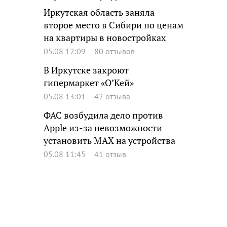
Иркутская область заняла
второе место в Сибири по ценам
на квартиры в новостройках
05.08 12:09
80 отзывов
В Иркутске закроют
гипермаркет «О’Кей»
05.08 13:01
42 отзыва
ФАС возбудила дело против
Apple из-за невозможности
установить MAX на устройства
05.08 11:45
41 отзыв