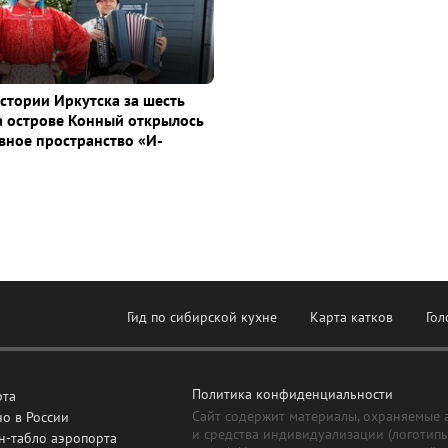
истории Иркутска за шесть
а острове Конный открылось
ное пространство «И-
Гид по сибирской кухне
Карта катков
Гол
Политика конфиденциальности
рта
Сайт содержит материалы, охраняемые 
о в России
и средства индивидуализации (логотип
н-табло аэропорта