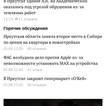
В Иркутске здание АЗС на Академической
оказалось под угрозой обрушения из-за
земляных работ
11:29
11 отзывов
Горячие обсуждения
Иркутская область заняла второе место в Сибири
по ценам на квартиры в новостройках
05.08 12:09
80 отзывов
ФАС возбудила дело против Apple из-за
невозможности установить MAX на устройства
05.08 11:45
41 отзыв
В Иркутске закроют гипермаркет «О’Кей»
05.08 13:01
40 отзывов