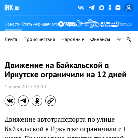
Новости
Статьи
Афиша
Фото
Погода
Ту
Лента
Происшествия
Народные
Финансы
Регионы
Движение на Байкальской в
Иркутске ограничили на 12 дней
1 июня 2022 19:50
Движение автотранспорта по улице
Байкальской в Иркутске ограничили с 1