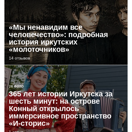
«Мы ненавидим все
человечество»: подробная
история иркутских
«молоточников»
14 отзывов
28 ФОТО
365 лет истории Иркутска за
шесть минут: на острове
Конный открылось
иммерсивное пространство
«И-сторис»
1 отзыв