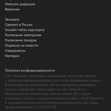
Написать редакции
Вакансии
Экокарта
Сделано в России
Онлайн-табло аэропорта
Расписание электричек
Расписание поездов
Подписка на новости
Спецпроекты
Наглядно
Политика конфиденциальности
Сайт содержит материалы, охраняемые авторским правом,
и средства индивидуализации (логотипы, фирменные знаки).
Использование материалов сайта в интернете разрешено
только с указанием гиперссылки на сайт www.irk.ru.
Использование материалов сайта в печати, ТВ и радио
разрешено только с указанием названия сайта «Твой Иркутск».
К нарушителям данного положения применяются все меры,
предусмотренные ст. 1301 ГК РФ.