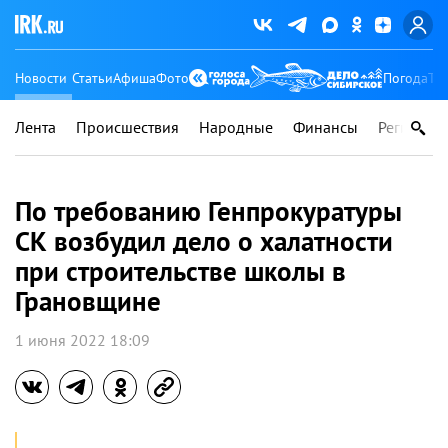
Новости
Статьи
Афиша
Фото
Погода
Ту
Лента
Происшествия
Народные
Финансы
Регионы
По требованию Генпрокуратуры
СК возбудил дело о халатности
при строительстве школы в
Грановщине
1 июня 2022 18:09