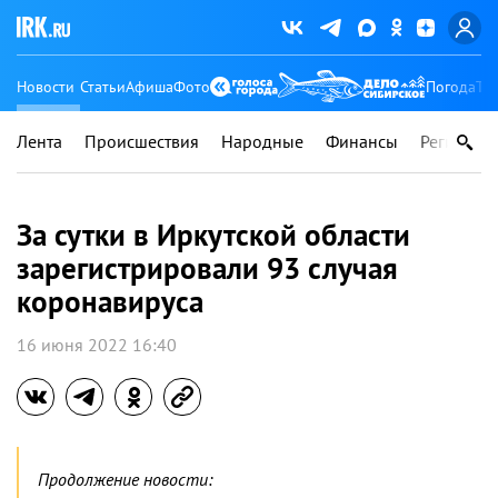
Новости
Статьи
Афиша
Фото
Погода
Ту
Лента
Происшествия
Народные
Финансы
Регионы
За сутки в Иркутской области
зарегистрировали 93 случая
коронавируса
16 июня 2022 16:40
Продолжение новости: