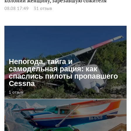
колонии женщину, зарезавшую сожителя
08.08 17:49
31 отзыв
Непогода, тайга и
самодельная рация: как
спаслись пилоты пропавшего
Cessna
1 отзыв