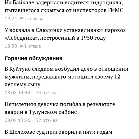
На Байкале задержали водителя гидроцикла,
пытавшегося скрыться от инспекторов ГИМС
19:24
2 отзыва
У вокзала в Слюдянке устанавливают паровоз
«Лебедянка», построенный в 1950 году
18:50
1 отзыв
Горячие обсуждения
В Куйтуне следком возбудил дело в отношении
мужчины, передавшего мотоцикл своему 12-
летнему сыну
08.08 14:44
34 отзыва
Пятилетняя девочка погибла в результате
аварии в Тулунском районе
08.08 13:26
32 отзыва
В Шелехове суд приговорил к пяти годам