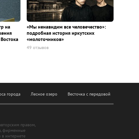
тр на
«Мы ненавидим все человечество»:
жения
подробная история иркутских
 Востока
«молоточников»
49 отзывов
оса города
Лесное озеро
Весточка с передовой
авторским правом,
ы, фирменные
а в интернете