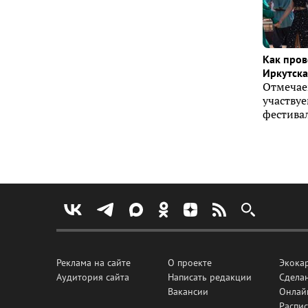
Как пров
Иркутска 
Отмечае
участву
фестивал
Реклама на сайте
О проекте
Экока
Аудитория сайта
Написать редакции
Сделан
Вакансии
Онлай
Распис