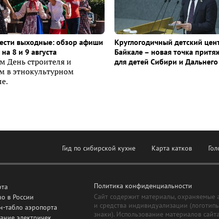
ести выходные: обзор афиши
Круглогодичный детский цен
на 8 и 9 августа
Байкале – новая точка притя
м День строителя и
для детей Сибири и Дальнего
ем в этнокультурном
е.
Гид по сибирской кухне
Карта катков
Гол
Политика конфиденциальности
рта
Сайт содержит материалы, охраняемые 
о в России
и средства индивидуализации (логотип
н-табло аэропорта
знаки). Использование материалов сайт
ание электричек