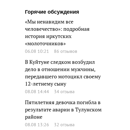
Горячие обсуждения
«Мы ненавидим все
человечество»: подробная
история иркутских
«молоточников»
06.08 10:21
86 отзывов
В Куйтуне следком возбудил
дело в отношении мужчины,
передавшего мотоцикл своему
12-летнему сыну
08.08 14:44
34 отзыва
Пятилетняя девочка погибла в
результате аварии в Тулунском
районе
08.08 13:26
32 отзыва