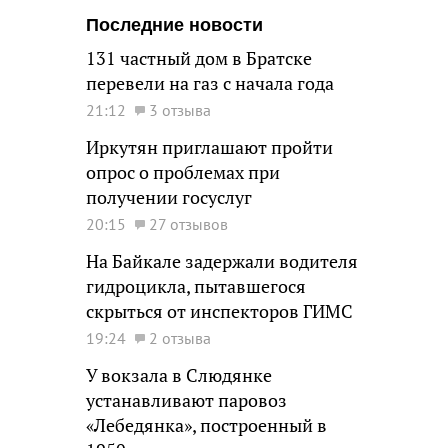
Последние новости
131 частный дом в Братске
перевели на газ с начала года
21:12
3 отзыва
Иркутян приглашают пройти
опрос о проблемах при
получении госуслуг
20:15
27 отзывов
На Байкале задержали водителя
гидроцикла, пытавшегося
скрыться от инспекторов ГИМС
19:24
2 отзыва
У вокзала в Слюдянке
устанавливают паровоз
«Лебедянка», построенный в