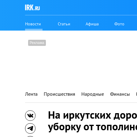
Новости
Статьи
Афиша
Фото
Лента
Происшествия
Народные
Финансы
На иркутских дор
уборку от тополин