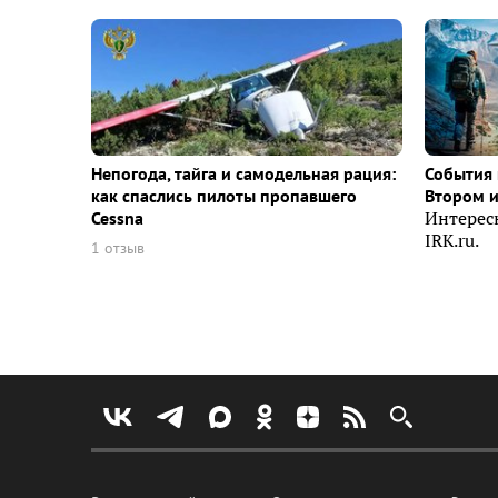
Непогода, тайга и самодельная рация:
События 
как спаслись пилоты пропавшего
Втором 
Cessna
Интерес
IRK.ru.
1 отзыв