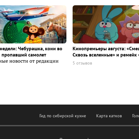
недели: Чебурашка, кони во
Кинопремьеры августа: «Сме
и пропавший самолет
Сквозь вселенные» и ремейк 
ные новости от редакции
5 отзывов
Гид по сибирской кухне
Карта катков
Гол