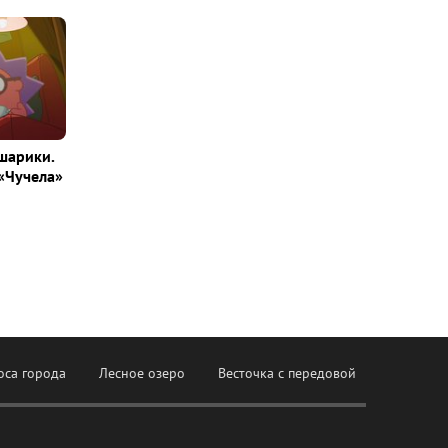
шарики.
«Чучела»
оса города
Лесное озеро
Весточка с передовой