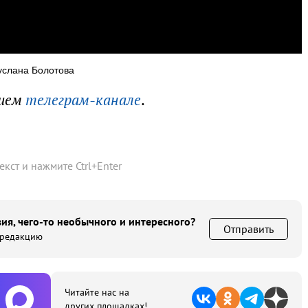
услана Болотова
ашем
телеграм-канале
.
текст и нажмите
Ctrl
+
Enter
ия, чего-то необычного и интересного?
Отправить
 редакцию
Читайте нас на
других площадках!