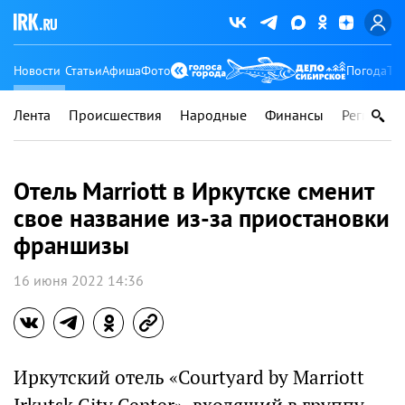
Новости
Статьи
Афиша
Фото
Погода
Ту
Лента
Происшествия
Народные
Финансы
Регионы
Отель Marriott в Иркутске сменит
свое название из-за приостановки
франшизы
16 июня 2022 14:36
Иркутский отель «Courtyard by Marriott