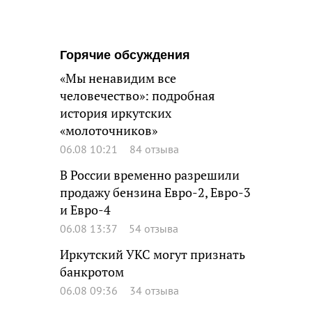
Горячие обсуждения
«Мы ненавидим все
человечество»: подробная
история иркутских
«молоточников»
06.08 10:21
84 отзыва
В России временно разрешили
продажу бензина Евро-2, Евро-3
и Евро-4
06.08 13:37
54 отзыва
Иркутский УКС могут признать
банкротом
06.08 09:36
34 отзыва