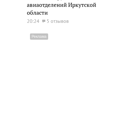
авиаотделений Иркутской
области
20:24
5 отзывов