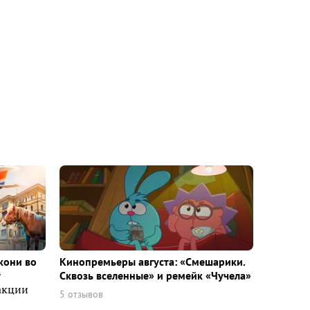
кони во
Кинопремьеры августа: «Смешарики.
т
Сквозь вселенные» и ремейк «Чучела»
акции
5 отзывов