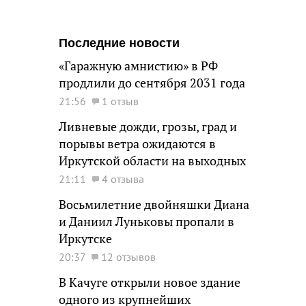
Последние новости
«Гаражную амнистию» в РФ
продлили до сентября 2031 года
21:56
1 отзыв
Ливневые дожди, грозы, град и
порывы ветра ожидаются в
Иркутской области на выходных
21:11
4 отзыва
Восьмилетние двойняшки Диана
и Даниил Луньковы пропали в
Иркутске
20:37
12 отзывов
В Качуге открыли новое здание
одного из крупнейших