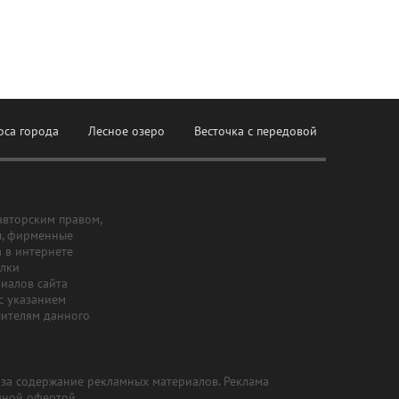
оса города
Лесное озеро
Весточка с передовой
авторским правом,
ы, фирменные
а в интернете
ылки
риалов сайта
с указанием
шителям данного
и за содержание рекламных материалов. Реклама
чной офертой.