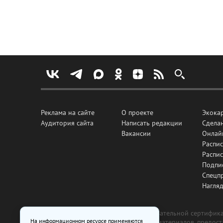
Реклама на сайте
О проекте
Экока
Аудитория сайта
Написать редакции
Сделан
Вакансии
Онлай
Распис
Распи
Подпи
Спецп
Нагля
Все рекламные товары подлежат обязательной сертификац
На информационном ресурсе применяются
изготовлена и размещена на основе материалов, предос