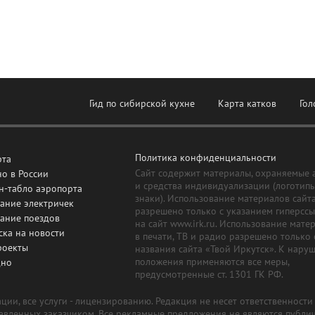
Гид по сибирской кухне
Карта катков
Гол
Политика конфиденциальности
рта
Сайт содержит материалы, охраняемые 
о в России
и средства индивидуализации (логотип
н-табло аэропорта
знаки). Использование материалов сайт
ание электричек
разрешено только с указанием гиперсс
сание поездов
на сайт www.irk.ru. Использование мате
ска на новости
в печати, ТВ и радио разрешено только 
роекты
названия сайта «Твой Иркутск». К нару
положения применяются все меры,
дно
предусмотренные ст. 1301 ГК РФ.
ии, все услуги - лицензированию. Редакция не несет ответственност
тавленных заказчиком. Все рекламные предложения не являются публи