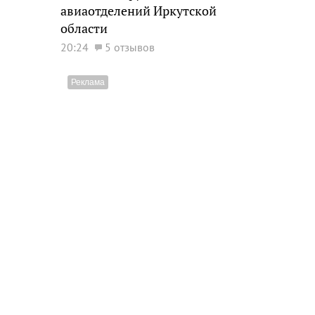
авиаотделений Иркутской
области
20:24
5 отзывов