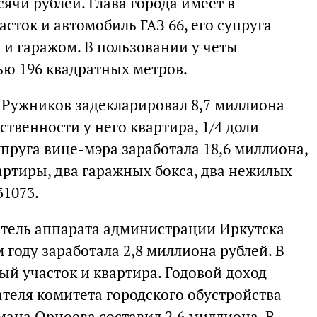
ысячи рублей. Глава города имеет в
сток и автомобиль ГАЗ 66, его супруга
 и гаражом. В пользовании у четы
ю 196 квадратных метров.
Ружников задекларировал 8,7 миллиона
ственности у него квартира, 1/4 доли
пруга вице-мэра заработала 18,6 миллиона,
вартиры, два гаражных бокса, два нежилых
31073.
итель аппарата администрации Иркутска
году заработала 2,8 миллиона рублей. В
ый участок и квартира. Годовой доход
теля комитета городского обустройства
ана Орноева составил 2,6 миллиона. В