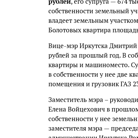
рублей
, его супруга — 674 т
собственности земельный уча
владеет земельным участком
Болотовых квартира площадь
Вице-мэр Иркутска Дмитрий 
рублей за прошлый год. В соб
квартиры и машиноместо. Су
в собственности у нее две к
помещения и грузовик ГАЗ 2
Заместитель мэра – руковод
Елена Войцехович в прошлом 
собственности у нее земельн
заместителя мэра — председа
администрации Иркутска Ром