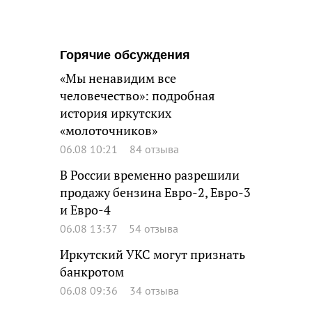
Горячие обсуждения
«Мы ненавидим все
человечество»: подробная
история иркутских
«молоточников»
06.08 10:21
84 отзыва
В России временно разрешили
продажу бензина Евро-2, Евро-3
и Евро-4
06.08 13:37
54 отзыва
Иркутский УКС могут признать
банкротом
06.08 09:36
34 отзыва