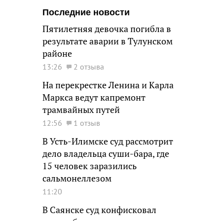
Последние новости
Пятилетняя девочка погибла в
результате аварии в Тулунском
районе
13:26
2 отзыва
На перекрестке Ленина и Карла
Маркса ведут капремонт
трамвайных путей
12:56
1 отзыв
В Усть-Илимске суд рассмотрит
дело владельца суши-бара, где
15 человек заразились
сальмонеллезом
11:20
В Саянске суд конфисковал