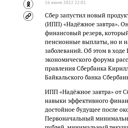
16 июня 2022 22:01
Сбер запустил новый проду
(ИПП) «Надёжное завтра». 
финансовый резерв, который
пенсионные выплаты, но и н
заболеваний. Об этом в ход
экономического форума расс
правления Сбербанка Кирилл
Байкальского банка Сбербан
ИПП «Надёжное завтра» от 
навыки эффективного финанс
достойное будущее после ок
Первоначальный минимальны
рублей, минимальный текущи