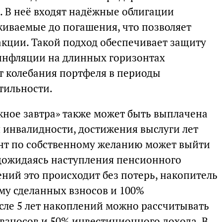
. В неё входят надёжные облигации
живаемые до погашения, что позволяет
акции. Такой подход обеспечивает защиту
инфляции на длинных горизонтах
т колебания портфеля в периоды
тильности.
ное завтра» также может быть выплачена
я инвалидности, достижения выслуги лет
нт по собственному желанию может выйти
дожидаясь наступления пенсионного
лений это происходит без потерь, накопитель
му сделанных взносов и 100%
сле 5 лет накоплений можно рассчитывать
взносов и 50% инвестиционного дохода. В