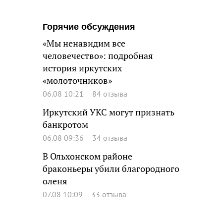
Горячие обсуждения
«Мы ненавидим все
человечество»: подробная
история иркутских
«молоточников»
06.08 10:21
84 отзыва
Иркутский УКС могут признать
банкротом
06.08 09:36
34 отзыва
В Ольхонском районе
браконьеры убили благородного
оленя
07.08 10:09
33 отзыва