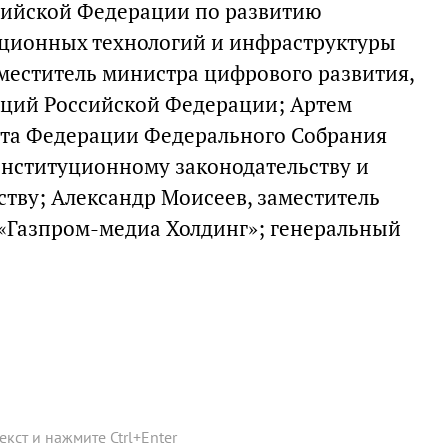
сийской Федерации по развитию
ионных технологий и инфраструктуры
аместитель министра цифрового развития,
аций Российской Федерации; Артем
ета Федерации Федерального Собрания
нституционному законодательству и
ству; Александр Моисеев, заместитель
 «Газпром-медиа Холдинг»; генеральный
текст и нажмите
Ctrl
+
Enter