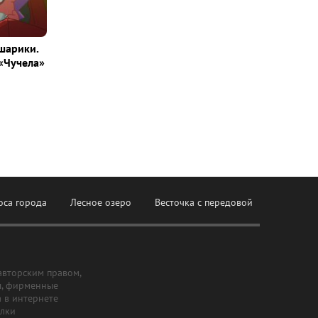
шарики.
«Чучела»
оса города
Лесное озеро
Весточка с передовой
авторским правом,
ы, фирменные
а в интернете
ылки