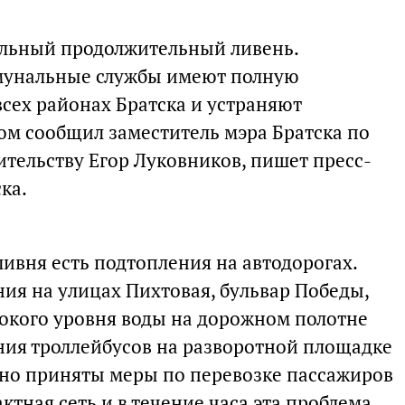
ильный продолжительный ливень.
мунальные службы имеют полную
сех районах Братска и устраняют
ом сообщил заместитель мэра Братска по
ительству Егор Луковников, пишет пресс-
ка.
ивня есть подтопления на автодорогах.
ия на улицах Пихтовая, бульвар Победы,
сокого уровня воды на дорожном полотне
ия троллейбусов на разворотной площадке
вно приняты меры по перевозке пассажиров
ктная сеть и в течение часа эта проблема