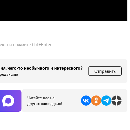
текст и нажмите
Ctrl
+
Enter
ия, чего-то необычного и интересного?
Отправить
 редакцию
Читайте нас на
других площадках!