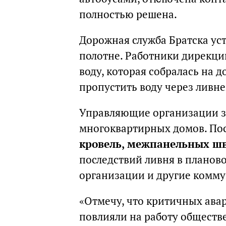
полностью решена.
Дорожная служба Братска ус
полотне. Работники дирекци
воду, которая собралась на д
пропустить воду через ливн
Управляющие организации з
многоквартирных домов. По
кровель, межпанельных шв
последствий ливня в плано
организации и другие комм
«Отмечу, что критичных ава
повлияли на работу обществ