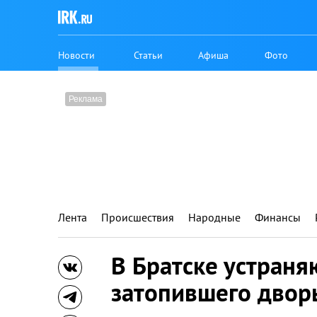
Новости
Статьи
Афиша
Фото
Лента
Происшествия
Народные
Финансы
В Братске устраня
затопившего двор