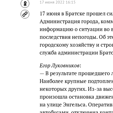
17 июня 2022 16:15
17 июня в Братске прошел с
Администрация города, ком
информацию о ситуации во в
последствия непогоды. Об эт
городскому хозяйству и стро
служба администрации Братс
Егор Луковников
:
— В результате прошедшего л
Наиболее крупные подтоплен
некоторых других. Из-за вы
произошла остановка движен
на улице Энгельса. Операти
автобусами, отключена конта