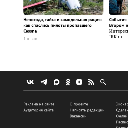
Непогода, тайга и самодельная рация:
События 
как спаслись пилоты пропавшего
Втором 
Cessna
Интерес
IRK.ru.
1 отзыв
Реклама на сайте
О проекте
Экока
Аудитория сайта
Написать редакции
Сделан
Вакансии
Онлай
Распис