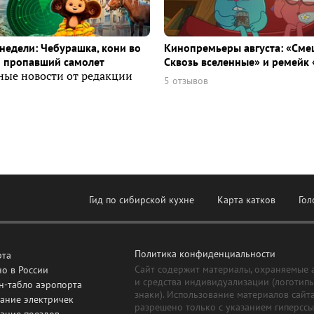
недели: Чебурашка, кони во
Кинопремьеры августа: «Сме
и пропавший самолет
Сквозь вселенные» и ремейк 
ные новости от редакции
5 отзывов
Гид по сибирской кухне
Карта катков
Гол
Политика конфиденциальности
рта
Сайт содержит материалы, охраняемые 
о в России
и средства индивидуализации (логотип
н-табло аэропорта
знаки). Использование материалов сайт
ание электричек
разрешено только с указанием гиперсс