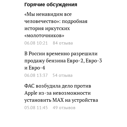
Горячие обсуждения
«Мы ненавидим все
человечество»: подробная
история иркутских
«молоточников»
06.08 10:21
84 отзыва
В России временно разрешили
продажу бензина Евро-2, Евро-3
и Евро-4
06.08 13:37
54 отзыва
ФАС возбудила дело против
Apple из-за невозможности
установить MAX на устройства
05.08 11:45
49 отзывов