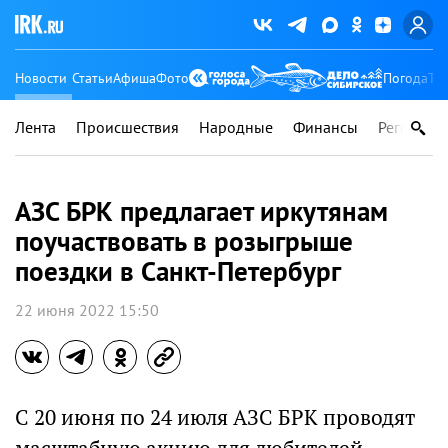
Новости
Статьи
Афиша
Фото
Погода
Ту
Лента
Происшествия
Народные
Финансы
Регионы
АЗС БРК предлагает иркутянам
поучаствовать в розыгрыше
поездки в Санкт-Петербург
22 июня 2022 15:50
С 20 июня по 24 июля АЗС БРК проводят