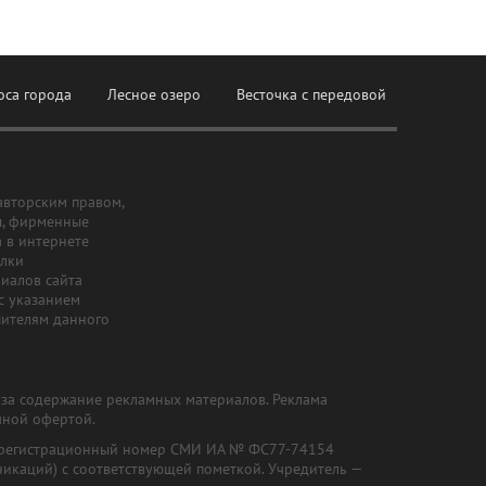
оса города
Лесное озеро
Весточка с передовой
авторским правом,
ы, фирменные
а в интернете
ылки
риалов сайта
с указанием
шителям данного
и за содержание рекламных материалов. Реклама
чной офертой.
") (регистрационный номер СМИ ИА № ФС77-74154
никаций) с соответствующей пометкой. Учредитель —