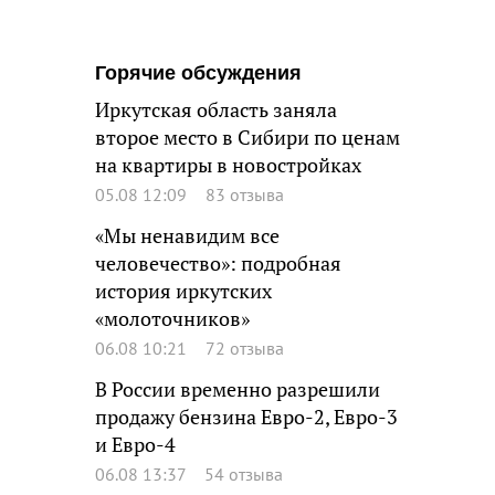
Горячие обсуждения
Иркутская область заняла
второе место в Сибири по ценам
на квартиры в новостройках
05.08 12:09
83 отзыва
«Мы ненавидим все
человечество»: подробная
история иркутских
«молоточников»
06.08 10:21
72 отзыва
В России временно разрешили
продажу бензина Евро-2, Евро-3
и Евро-4
06.08 13:37
54 отзыва