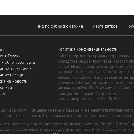
Гид по сибирской кухне
Карта катков
Гол
Политика конфиденциальности
рта
Сайт содержит материалы, охраняемые 
о в России
и средства индивидуализации (логотип
н-табло аэропорта
знаки). Использование материалов сайт
ание электричек
разрешено только с указанием гиперсс
сание поездов
на сайт www.irk.ru. Использование мате
ска на новости
в печати, ТВ и радио разрешено только 
роекты
названия сайта «Твой Иркутск». К нару
положения применяются все меры,
дно
предусмотренные ст. 1301 ГК РФ.
ии, все услуги - лицензированию. Редакция не несет ответственност
тавленных заказчиком. Все рекламные предложения не являются публи
лы от информационного агентства «Иркутск онлайн» ("Irkutsk Online
надзору в сфере связи, информационных технологий и массовых комму