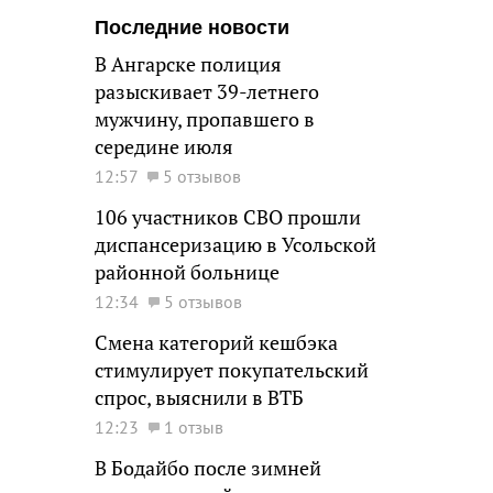
Последние новости
В Ангарске полиция
разыскивает 39-летнего
мужчину, пропавшего в
середине июля
12:57
5 отзывов
106 участников СВО прошли
диспансеризацию в Усольской
районной больнице
12:34
5 отзывов
Смена категорий кешбэка
стимулирует покупательский
спрос, выяснили в ВТБ
12:23
1 отзыв
В Бодайбо после зимней