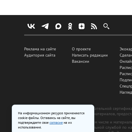
Реклама на сайте
О проекте
Экока
Аудитория сайта
Написать редакции
Сделан
Вакансии
Онлай
Распис
Распи
Подпи
Спецп
Нагля
Все рекламные товары подлежат обязательной сертификац
На информационном ресурсе применяются
изготовлена и размещена на основе материалов, предос
cookie-файлы. Оставаясь на сайте, вы
На сайте www.irk.ru размещаются в том числе и материа
подтверждаете свое
согласие
на их
от 29 октября 2018 г., выдан Федеральной службой по 
использование.