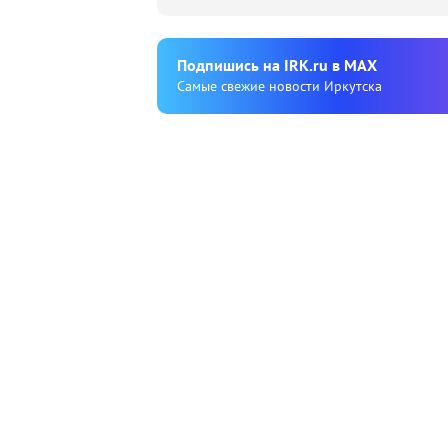
Подпишиcь на IRK.ru в MAX
Cамые свежие новости Иркутска