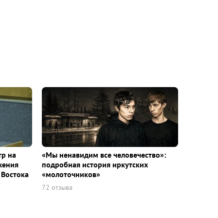
тр на
«Мы ненавидим все человечество»:
жения
подробная история иркутских
 Востока
«молоточников»
72 отзыва