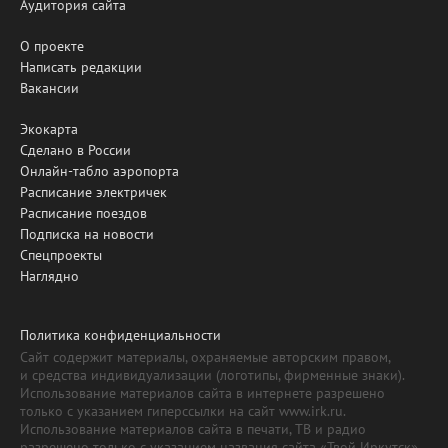
Аудитория сайта
О проекте
Написать редакции
Вакансии
Экокарта
Сделано в России
Онлайн-табло аэропорта
Расписание электричек
Расписание поездов
Подписка на новости
Спецпроекты
Наглядно
Политика конфиденциальности
Сайт содержит материалы, охраняемые авторским правом,
и средства индивидуализации (логотипы, фирменные знаки).
Использование материалов сайта в интернете разрешено
только с указанием гиперссылки на сайт www.irk.ru.
Использование материалов сайта в печати, ТВ и радио
разрешено только с указанием названия сайта «Твой Иркутск».