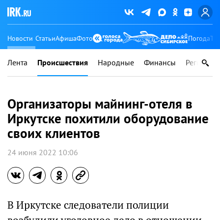
Новости
Статьи
Афиша
Фото
Погода
Ту
Лента
Происшествия
Народные
Финансы
Регионы
Организаторы майнинг-отеля в
Иркутске похитили оборудование
своих клиентов
24 июня 2022 10:06
В Иркутске следователи полиции