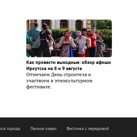
Как провести выходные: обзор афиши
Иркутска на 8 и 9 августа
Отмечаем День строителя и
участвуем в этнокультурном
фестивале.
оса города
Лесное озеро
Весточка с передовой