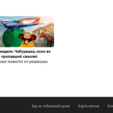
недели: Чебурашка, кони во
и пропавший самолет
ные новости от редакции
Гид по сибирской кухне
Карта катков
Гол