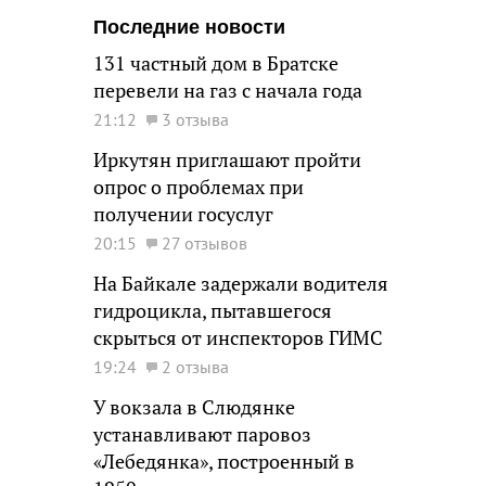
Последние новости
131 частный дом в Братске
перевели на газ с начала года
21:12
3 отзыва
Иркутян приглашают пройти
опрос о проблемах при
получении госуслуг
20:15
27 отзывов
На Байкале задержали водителя
гидроцикла, пытавшегося
скрыться от инспекторов ГИМС
19:24
2 отзыва
У вокзала в Слюдянке
устанавливают паровоз
«Лебедянка», построенный в