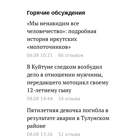
Горячие обсуждения
«Мы ненавидим все
человечество»: подробная
история иркутских
«молоточников»
06.08 10:21
86 отзывов
В Куйтуне следком возбудил
дело в отношении мужчины,
передавшего мотоцикл своему
12-летнему сыну
08.08 14:44
34 отзыва
Пятилетняя девочка погибла в
результате аварии в Тулунском
районе
08.08 13:26
32 отзыва