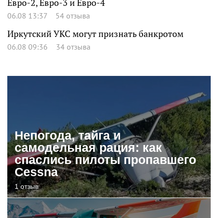
Евро-2, Евро-3 и Евро-4
06.08 13:37
54 отзыва
Иркутский УКС могут признать банкротом
06.08 09:36
34 отзыва
Непогода, тайга и
самодельная рация: как
спаслись пилоты пропавшего
Cessna
1 отзыв