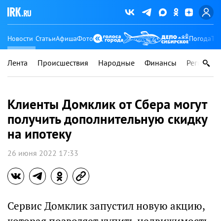
Новости
Статьи
Афиша
Фото
Погода
Ту
Лента
Происшествия
Народные
Финансы
Регионы
Клиенты Домклик от Сбера могут
получить дополнительную скидку
на ипотеку
26 июня 2022 17:33
Сервис Домклик запустил новую акцию,